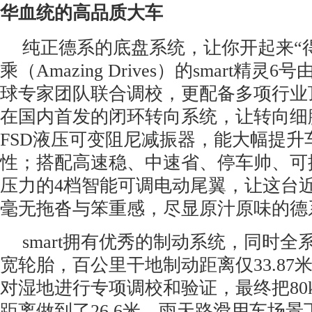
华血统的高品质大车
纯正德系的底盘系统，让你开起来“
乘（Amazing Drives）的smart精灵
球专家团队联合调校，更配备多项行业
在国内首发的闭环转向系统，让转向细
FSD液压可变阻尼减振器，能大幅提升
性；搭配高速稳、中速省、停车帅、可提
压力的4档智能可调电动尾翼，让这台
毫无拖沓与笨重感，尽显原汁原味的德
smart拥有优秀的制动系统，同时全
宽轮胎，百公里干地制动距离仅33.87
对湿地进行专项调校和验证，最终把80km
距离做到了26.6米。雨天路滑用车场