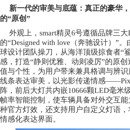
新一代的审美与底蕴：真正的豪华，
的
“
原创
”
外观上，smart精灵6号遵循品牌三大
的“Designed with love（奔驰设计
球设计团队操刀，从海洋顶级掠食者“鲨
感，打造“静则优雅、动则凌厉”的原
值与个性，为用户带来兼具格调与辨识
线条表达审美，以光影传递情感——Pixe
阵，前后大灯共内嵌10666颗LED毫
帧率智能控制，使车辆具备对外交互能
种官方灯效，还支持用户自定义灯语，
情感化表达界面。