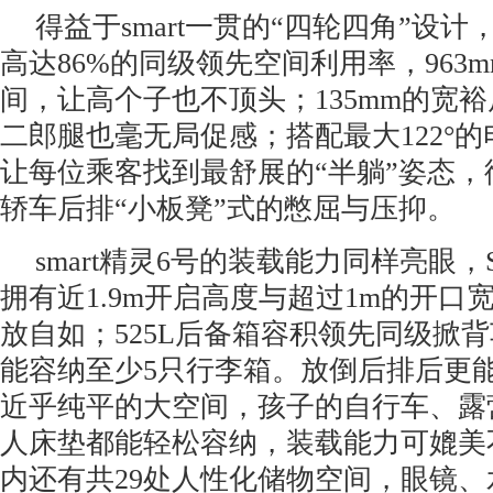
得益于smart一贯的“四轮四角”设计，
高达86%的同级领先空间利用率，963
间，让高个子也不顶头；135mm的宽
二郎腿也毫无局促感；搭配最大122°
让每位乘客找到最舒展的“半躺”姿态
轿车后排“小板凳”式的憋屈与压抑。
smart精灵6号的装载能力同样亮眼
拥有近1.9m开启高度与超过1m的开口
放自如；525L后备箱容积领先同级掀
能容纳至少5只行李箱。放倒后排后更
近乎纯平的大空间，孩子的自行车、露
人床垫都能轻松容纳，装载能力可媲美
内还有共29处人性化储物空间，眼镜