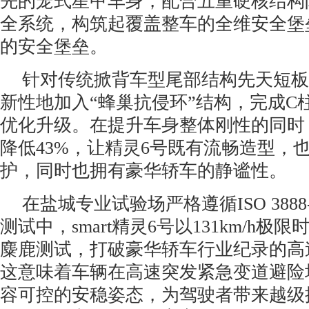
先的笼式星甲车身，配合五重硬核结构
全系统，构筑起覆盖整车的全维安全堡
的安全堡垒。
针对传统掀背车型尾部结构先天短板，s
新性地加入“蜂巢抗侵环”结构，完成C
优化升级。在提升车身整体刚性的同时
降低43%，让精灵6号既有流畅造型，
护，同时也拥有豪华轿车的静谧性。
在盐城专业试验场严格遵循ISO 388
测试中，smart精灵6号以131km/h极
麋鹿测试，打破豪华轿车行业纪录的高
这意味着车辆在高速突发紧急变道避险
容可控的安稳姿态，为驾驶者带来越级