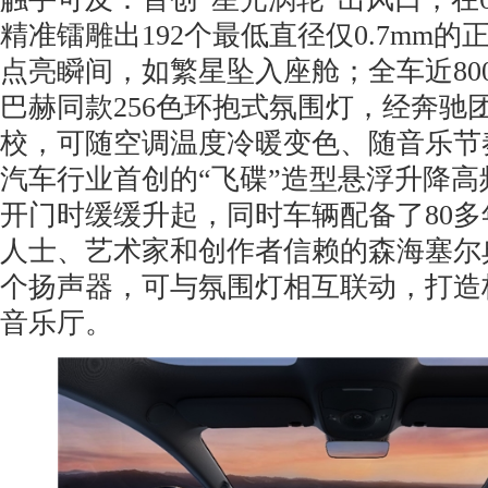
精准镭雕出192个最低直径仅0.7mm的
点亮瞬间，如繁星坠入座舱；全车近80
巴赫同款256色环抱式氛围灯，经奔驰团
校，可随空调温度冷暖变色、随音乐节
汽车行业首创的“飞碟”造型悬浮升降
开门时缓缓升起，同时车辆配备了80
人士、艺术家和创作者信赖的森海塞尔
个扬声器，可与氛围灯相互联动，打造
音乐厅。