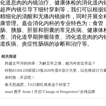
化道息肉的内镜治疗、健康体检的消化道内
超声内镜引导下细针穿刺等，我们可以根据
精细化的清醒和无痛内镜操作，同时开展全
康管理。嘉会消化内科的专业特色为：食管
肠、胰腺、肝脏和胆囊的常见疾病、健康体
查、消化道早期肿瘤筛查、消化道息肉的内
道疾病、炎症性肠病的诊断和治疗等。
相关阅读
跨越太平洋的抉择：为解五年之痛，她为何舍近求远？
科勒KOHLER斩获23项2026年度iF设计大奖，以先锋设计力
领全
来时路，开店吧！
春天想减肥，TA们都扎堆来这个科室了
smart 携手 Jessie J 开启“Change of Perspectives”全球品牌