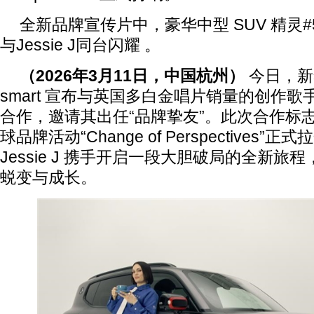
全新品牌宣传片中，豪华中型 SUV 精灵#
与Jessie J同台闪耀 。
（
2026
年
3
月
1
1
日，中国杭州）
今日，新
smart 宣布与英国多白金唱片销量的创作歌手 J
合作，邀请其出任“品牌挚友”。此次合作标志着sm
球品牌活动“Change of Perspectives”正
Jessie J 携手开启一段大胆破局的全新
蜕变与成长。