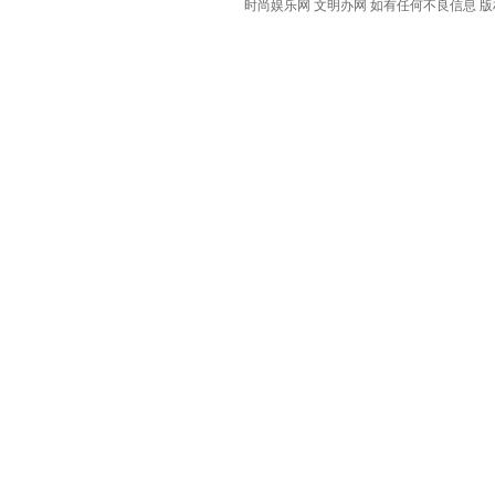
时尚娱乐网 文明办网 如有任何不良信息 版权等其