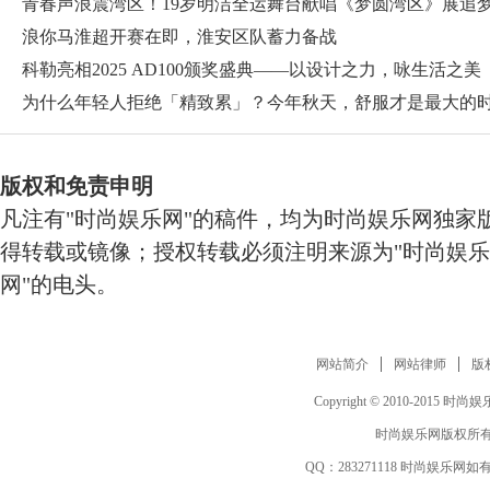
青春声浪震湾区！19岁明洁全运舞台献唱《梦圆湾区》展追
采
浪你马淮超开赛在即，淮安区队蓄力备战
科勒亮相2025 AD100颁奖盛典——以设计之力，咏生活之美
为什么年轻人拒绝「精致累」？今年秋天，舒服才是最大的
版权和免责申明
凡注有"时尚娱乐网"的稿件，均为时尚娱乐网独家
得转载或镜像；授权转载必须注明来源为"时尚娱乐
网"的电头。
网站简介
网站律师
版
Copyright © 2010-2015 时尚娱乐网 
时尚娱乐网版权所有
QQ：
283271118
时尚娱乐网如有