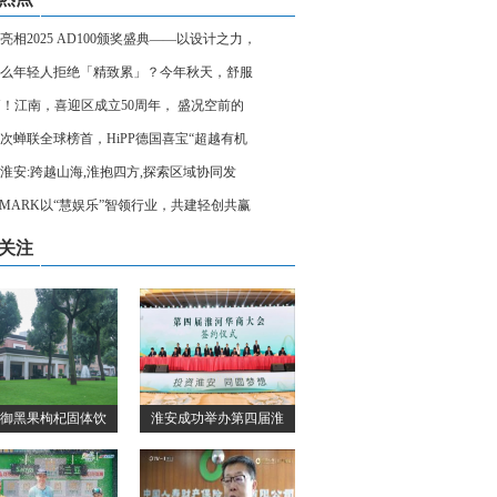
亮相2025 AD100颁奖盛典——以设计之力，
么年轻人拒绝「精致累」？今年秋天，舒服
Y！江南，喜迎区成立50周年， 盛况空前的
1次蝉联全球榜首，HiPP德国喜宝“超越有机
淮安:跨越山海,淮抱四方,探索区域协同发
YMARK以“慧娱乐”智领行业，共建轻创共赢
关注
御黑果枸杞固体饮
淮安成功举办第四届淮