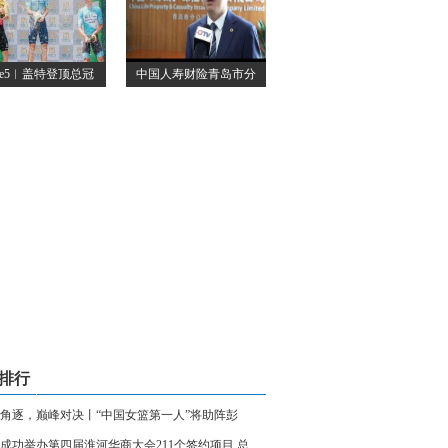
age5︱盖特登顶总冠
中国人寿财险青岛市分
排行
角逐，巅峰对决丨“中国女篮第一人”将助阵彭
成功举办第四届淮河华商大会211个签约项目 总