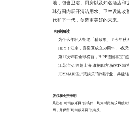
地，包含卫浴、厨房以及知名酒店和
球范围内展开清洁用水、卫生设施改善
代和下一代，创造更美好的未来。
相关阅读
为什么年轻人拒绝「精致累」？今年秋
HEY！江南，喜迎区成立50周年， 盛况空
第11次蝉联全球榜首，HiPP德国喜宝“
江苏淮安:跨越山海,淮抱四方,探索区域
JOYMARK以“慧娱乐”智领行业，共建
版权和免责申明
凡注有"时尚娱乐网"的稿件，均为时尚娱乐网独
网，并保留"时尚娱乐网"的电头。