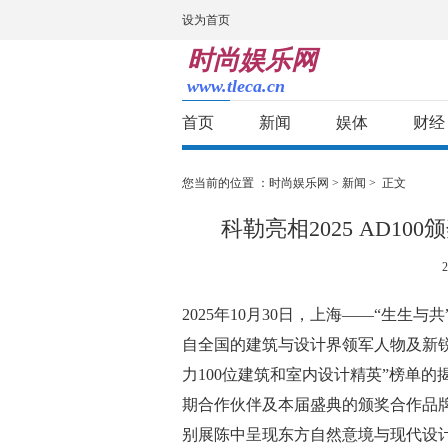
设为首页
时尚娱乐网
www.tleca.cn
首页
新闻
娱体
财经
您当前的位置 ：
时尚娱乐网
>
新闻
> 正文
科勒亮相2025 AD1
2
2025年10月30日，上海——“生生与
自全国的建筑与设计界领军人物及新锐力
力100位建筑和室内设计精英”榜单的揭
期合作伙伴及本届盛典的颁奖合作品牌，
别展陈中呈现东方自然意境与现代设