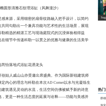
7米椭圆形清雅石纹理浴缸（风舞漫沙）
St
灵感来源，采用细密的扇骨纹路融入把手设计，以简约
缸共同勾勒出一个兼具功能与艺术性的生活场景，展现
科勒精选的精湛工艺与现场庭院式的沉浸体验相得益
也在细节中传递科勒一以贯之的优雅与健康的生活美学
选芮怡落地式浴缸花洒龙头
筑事务所创始人戚山山亦受邀出席盛典。作为国际新锐建筑师
内心的理念与科勒在本次AD Corner以水与光凝练生
的建筑遇见灵动的水流，生活空间仿佛被赋予新的诗意
热门
鸣，更是一种生活态度的延展与诠释——功能与美感并
群雄
淮安