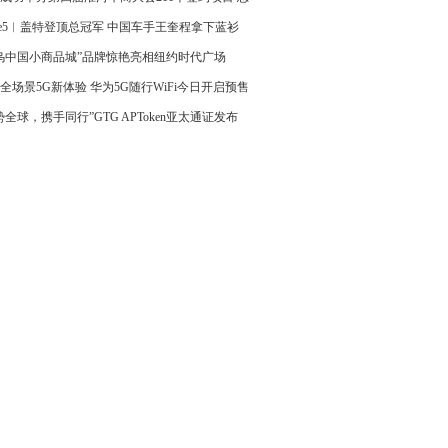
age5︱盖特登顶总冠军 中国车手王奎程拿下蓝衫
乌中国小商品城”品牌惊艳亮相纽约时代广场
全场景5G新体验 华为5G随行WiFi今日开启预售
势全球，携手同行”GTG APToken亚太通证发布