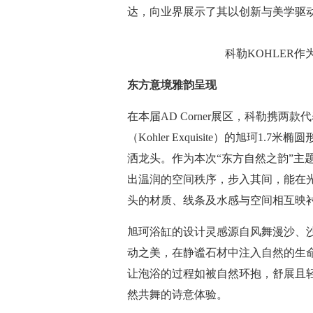
达，向业界展示了其以创新与美学驱
科勒KOHLER作为
东方意境
雅韵呈现
在本届AD Corner展区，科勒携
（Kohler Exquisite）的旭珂
洒龙头。作为本次“东方自然之韵”主
出温润的空间秩序，步入其间，能在
头的材质、线条及水感与空间相互映
旭珂浴缸的设计灵感源自风舞漫沙、
动之美，在静谧石材中注入自然的生
让泡浴的过程如被自然环抱，舒展且
然共舞的诗意体验。