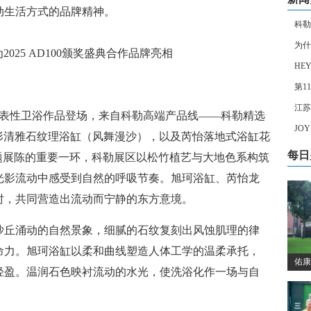
动生活方式的品牌精神。
科勒
为什
2025 AD100颁奖盛典合作品牌亮相
HE
第1
江苏
两款代表性卫浴作品登场，来自科勒高端产品线——科勒精选
JO
1.7米椭圆形清雅石纹理浴缸（风舞漫沙），以及芮怡落地式浴缸花
每日
题展陈的重要一环，科勒展区以松竹植艺与大地色系构筑
光影流动中感受到自然的呼吸节奏。旭珂浴缸、芮怡龙
衬，共同营造出流动而宁静的东方意境。
沙丘涌动的自然景象，细腻的石纹复刻出风蚀肌理的律
命力。旭珂浴缸以柔和曲线塑造人体工学的温柔承托，
佑康
轻盈。温润石色映衬流动的水光，使洗浴化作一场与自